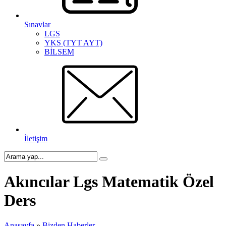
Sınavlar
LGS
YKS (TYT AYT)
BİLSEM
İletişim
Akıncılar Lgs Matematik Özel
Ders
Anasayfa
»
Bizden Haberler