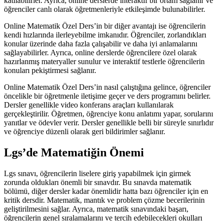
katılabilirler. Ayrıca, online derslerde interaktif bir ortam sağlanır ve
öğrenciler canlı olarak öğretmenleriyle etkileşimde bulunabilirler.
Online Matematik Özel Ders’in bir diğer avantajı ise öğrencilerin
kendi hızlarında ilerleyebilme imkanıdır. Öğrenciler, zorlandıkları
konular üzerinde daha fazla çalışabilir ve daha iyi anlamalarını
sağlayabilirler. Ayrıca, online derslerde öğrencilere özel olarak
hazırlanmış materyaller sunulur ve interaktif testlerle öğrencilerin
konuları pekiştirmesi sağlanır.
Online Matematik Özel Ders’in nasıl çalıştığına gelince, öğrenciler
öncelikle bir öğretmenle iletişime geçer ve ders programını belirler.
Dersler genellikle video konferans araçları kullanılarak
gerçekleştirilir. Öğretmen, öğrenciye konu anlatımı yapar, sorularını
yanıtlar ve ödevler verir. Dersler genellikle belli bir süreyle sınırlıdır
ve öğrenciye düzenli olarak geri bildirimler sağlanır.
Lgs’de Matematiğin Önemi
Lgs sınavı, öğrencilerin liselere giriş yapabilmek için girmek
zorunda oldukları önemli bir sınavdır. Bu sınavda matematik
bölümü, diğer dersler kadar önemlidir hatta bazı öğrenciler için en
kritik dersdir. Matematik, mantık ve problem çözme becerilerinin
geliştirilmesini sağlar. Ayrıca, matematik sınavındaki başarı,
öğrencilerin genel sıralamalarını ve tercih edebilecekleri okulları