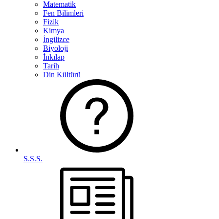
Matematik
Fen Bilimleri
Fizik
Kimya
İngilizce
Biyoloji
İnkılap
Tarih
Din Kültürü
S.S.S.