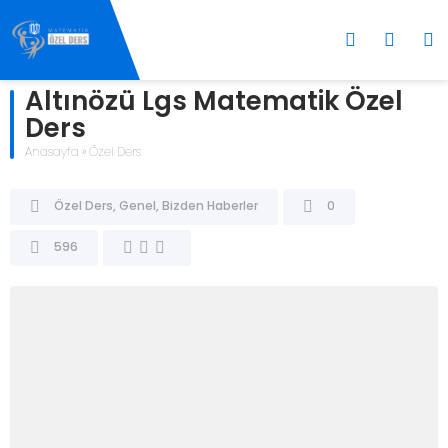
Altınözü Lgs Matematik Özel
Ders
Anasayfa
»
Özel Ders
Özel Ders
,
Genel
,
Bizden Haberler
0
596