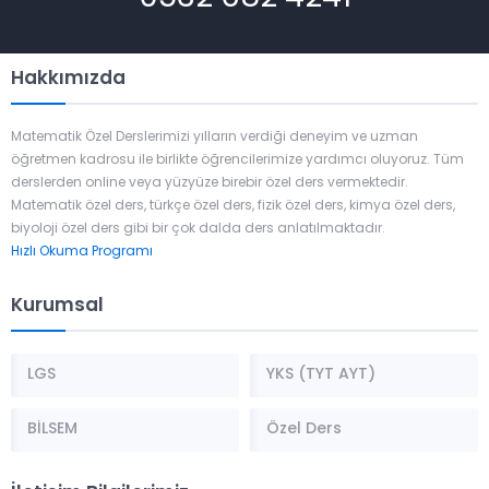
Hakkımızda
Matematik Özel Derslerimizi yılların verdiği deneyim ve uzman
öğretmen kadrosu ile birlikte öğrencilerimize yardımcı oluyoruz. Tüm
derslerden online veya yüzyüze birebir özel ders vermektedir.
Matematik özel ders, türkçe özel ders, fizik özel ders, kimya özel ders,
biyoloji özel ders gibi bir çok dalda ders anlatılmaktadır.
Hızlı Okuma Programı
Kurumsal
LGS
YKS (TYT AYT)
BİLSEM
Özel Ders