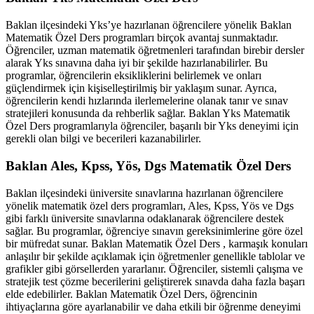
Baklan ilçesindeki Yks’ye hazırlanan öğrencilere yönelik Baklan
Matematik Özel Ders programları birçok avantaj sunmaktadır.
Öğrenciler, uzman matematik öğretmenleri tarafından birebir dersler
alarak Yks sınavına daha iyi bir şekilde hazırlanabilirler. Bu
programlar, öğrencilerin eksikliklerini belirlemek ve onları
güçlendirmek için kişiselleştirilmiş bir yaklaşım sunar. Ayrıca,
öğrencilerin kendi hızlarında ilerlemelerine olanak tanır ve sınav
stratejileri konusunda da rehberlik sağlar. Baklan Yks Matematik
Özel Ders programlarıyla öğrenciler, başarılı bir Yks deneyimi için
gerekli olan bilgi ve becerileri kazanabilirler.
Baklan Ales, Kpss, Yös, Dgs Matematik Özel Ders
Baklan ilçesindeki üniversite sınavlarına hazırlanan öğrencilere
yönelik matematik özel ders programları, Ales, Kpss, Yös ve Dgs
gibi farklı üniversite sınavlarına odaklanarak öğrencilere destek
sağlar. Bu programlar, öğrenciye sınavın gereksinimlerine göre özel
bir müfredat sunar. Baklan Matematik Özel Ders , karmaşık konuları
anlaşılır bir şekilde açıklamak için öğretmenler genellikle tablolar ve
grafikler gibi görsellerden yararlanır. Öğrenciler, sistemli çalışma ve
stratejik test çözme becerilerini geliştirerek sınavda daha fazla başarı
elde edebilirler. Baklan Matematik Özel Ders, öğrencinin
ihtiyaçlarına göre ayarlanabilir ve daha etkili bir öğrenme deneyimi