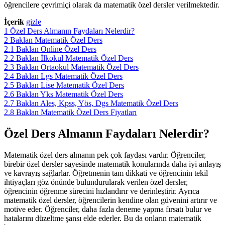
öğrencilere çevrimiçi olarak da matematik özel dersler verilmektedir.
İçerik
gizle
1
Özel Ders Almanın Faydaları Nelerdir?
2
Baklan Matematik Özel Ders
2.1
Baklan Online Özel Ders
2.2
Baklan İlkokul Matematik Özel Ders
2.3
Baklan Ortaokul Matematik Özel Ders
2.4
Baklan Lgs Matematik Özel Ders
2.5
Baklan Lise Matematik Özel Ders
2.6
Baklan Yks Matematik Özel Ders
2.7
Baklan Ales, Kpss, Yös, Dgs Matematik Özel Ders
2.8
Baklan Matematik Özel Ders Fiyatları
Özel Ders Almanın Faydaları Nelerdir?
Matematik özel ders almanın pek çok faydası vardır. Öğrenciler,
birebir özel dersler sayesinde matematik konularında daha iyi anlayış
ve kavrayış sağlarlar. Öğretmenin tam dikkati ve öğrencinin tekil
ihtiyaçları göz önünde bulundurularak verilen özel dersler,
öğrencinin öğrenme sürecini hızlandırır ve derinleştirir. Ayrıca
matematik özel dersler, öğrencilerin kendine olan güvenini artırır ve
motive eder. Öğrenciler, daha fazla deneme yapma fırsatı bulur ve
hatalarını düzeltme şansı elde ederler. Bu da onların matematik