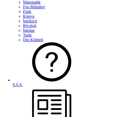
Matematik
Fen Bilimleri
Fizik
Kimya
İngilizce
Biyoloji
İnkılap
Tarih
Din Kültürü
S.S.S.