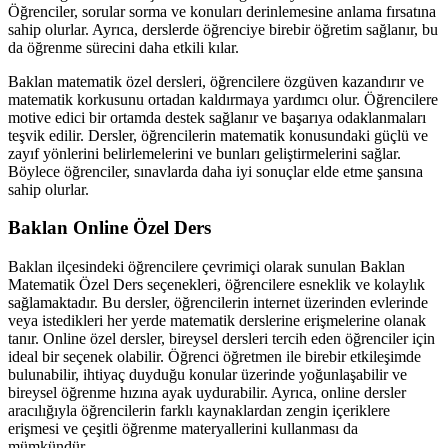
Öğrenciler, sorular sorma ve konuları derinlemesine anlama fırsatına
sahip olurlar. Ayrıca, derslerde öğrenciye birebir öğretim sağlanır, bu
da öğrenme sürecini daha etkili kılar.
Baklan matematik özel dersleri, öğrencilere özgüven kazandırır ve
matematik korkusunu ortadan kaldırmaya yardımcı olur. Öğrencilere
motive edici bir ortamda destek sağlanır ve başarıya odaklanmaları
teşvik edilir. Dersler, öğrencilerin matematik konusundaki güçlü ve
zayıf yönlerini belirlemelerini ve bunları geliştirmelerini sağlar.
Böylece öğrenciler, sınavlarda daha iyi sonuçlar elde etme şansına
sahip olurlar.
Baklan Online Özel Ders
Baklan ilçesindeki öğrencilere çevrimiçi olarak sunulan Baklan
Matematik Özel Ders seçenekleri, öğrencilere esneklik ve kolaylık
sağlamaktadır. Bu dersler, öğrencilerin internet üzerinden evlerinde
veya istedikleri her yerde matematik derslerine erişmelerine olanak
tanır. Online özel dersler, bireysel dersleri tercih eden öğrenciler için
ideal bir seçenek olabilir. Öğrenci öğretmen ile birebir etkileşimde
bulunabilir, ihtiyaç duyduğu konular üzerinde yoğunlaşabilir ve
bireysel öğrenme hızına ayak uydurabilir. Ayrıca, online dersler
aracılığıyla öğrencilerin farklı kaynaklardan zengin içeriklere
erişmesi ve çeşitli öğrenme materyallerini kullanması da
mümkündür.