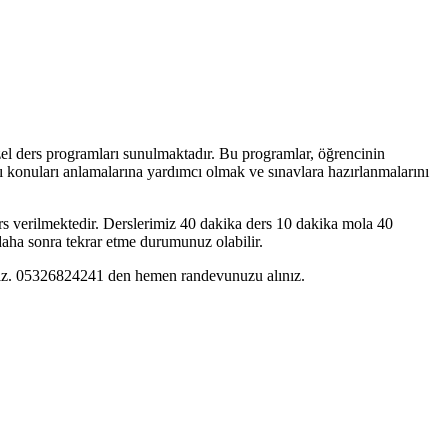
zel ders programları sunulmaktadır. Bu programlar, öğrencinin
arı konuları anlamalarına yardımcı olmak ve sınavlara hazırlanmalarını
rs verilmektedir. Derslerimiz 40 dakika ders 10 dakika mola 40
 daha sonra tekrar etme durumunuz olabilir.
yınız. 05326824241 den hemen randevunuzu alınız.