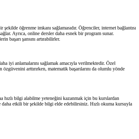
bir şekilde öğrenme imkanı sağlamasıdır. Öğrenciler, internet bağlantısı
sağlar. Ayrıca, online dersler daha esnek bir program sunar.
in başarı şansını artırabilirler.
daha iyi anlamalarını sağlamak amacıyla verilmektedir. Özel
in özgüvenini arttırırken, matematik başarılarını da olumlu yönde
ha hızlı bilgi alabilme yeteneğini kazanmak için bu kurslardan
 daha etkili bir şekilde bilgi elde edebilirsiniz. Hızlı okuma kursuyla