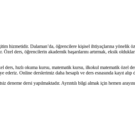
im hizmetidir. Dalaman’da, öğrencilere kişisel ihtiyaçlarına yönelik ö
tir. Özel ders, öğrencilerin akademik başarılarını artırmak, eksik oldukl
l ders, hızlı okuma kursu, matematik kursu, ilkokul matematik özel de
ye ederiz. Online derslerimiz daha hesaplı ve ders esnasında kayıt alıp
tsiz deneme dersi yapılmaktadır. Ayrıntılı bilgi almak için hemen ara