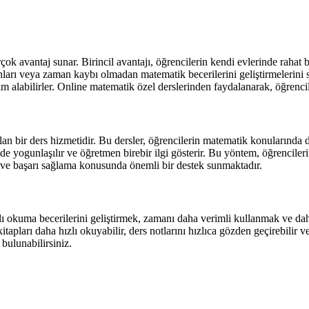
ok avantaj sunar. Birincil avantajı, öğrencilerin kendi evlerinde rahat 
runları veya zaman kaybı olmadan matematik becerilerini geliştirmelerini 
m alabilirler. Online matematik özel derslerinden faydalanarak, öğrenciler
n bir ders hizmetidir. Bu dersler, öğrencilerin matematik konularında 
de yogunlaşılır ve öğretmen birebir ilgi gösterir. Bu yöntem, öğrenciler
a ve başarı sağlama konusunda önemli bir destek sunmaktadır.
zlı okuma becerilerini geliştirmek, zamanı daha verimli kullanmak ve da
apları daha hızlı okuyabilir, ders notlarını hızlıca gözden geçirebilir ve
 bulunabilirsiniz.