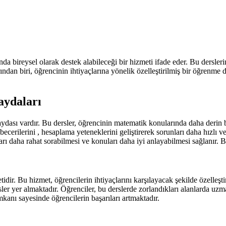
bireysel olarak destek alabileceği bir hizmeti ifade eder. Bu derslerin fi
arından biri, öğrencinin ihtiyaçlarına yönelik özelleştirilmiş bir öğrenm
aydaları
ası vardır. Bu dersler, öğrencinin matematik konularında daha derin bi
becerilerini , hesaplama yeteneklerini geliştirerek sorunları daha hızlı
ı daha rahat sorabilmesi ve konuları daha iyi anlayabilmesi sağlanır. Bu
ir. Bu hizmet, öğrencilerin ihtiyaçlarını karşılayacak şekilde özelleşt
sler yer almaktadır. Öğrenciler, bu derslerde zorlandıkları alanlarda uzm
kanı sayesinde öğrencilerin başarıları artmaktadır.