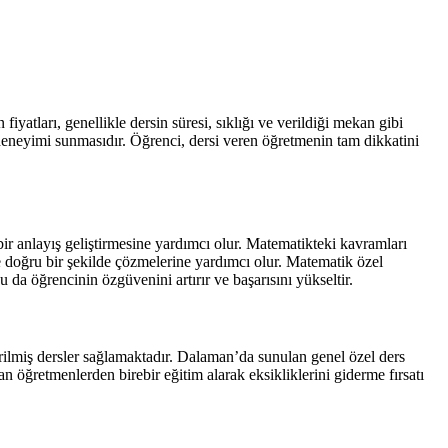
yatları, genellikle dersin süresi, sıklığı ve verildiği mekan gibi
e deneyimi sunmasıdır. Öğrenci, dersi veren öğretmenin tam dikkatini
r anlayış geliştirmesine yardımcı olur. Matematikteki kavramları
 ve doğru bir şekilde çözmelerine yardımcı olur. Matematik özel
 da öğrencinin özgüvenini artırır ve başarısını yükseltir.
irilmiş dersler sağlamaktadır. Dalaman’da sunulan genel özel ders
an öğretmenlerden birebir eğitim alarak eksikliklerini giderme fırsatı