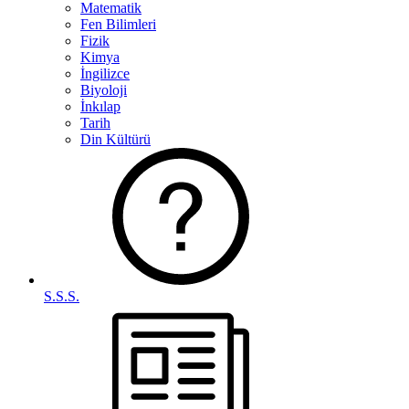
Matematik
Fen Bilimleri
Fizik
Kimya
İngilizce
Biyoloji
İnkılap
Tarih
Din Kültürü
S.S.S.