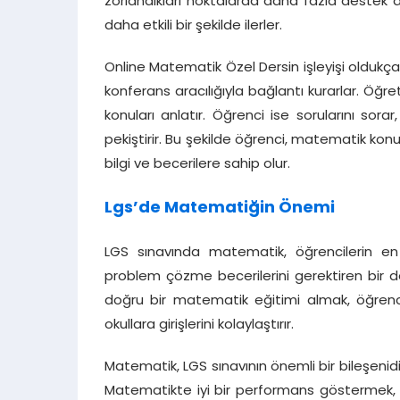
zorlandıkları noktalarda daha fazla destek al
daha etkili bir şekilde ilerler.
Online Matematik Özel Dersin işleyişi oldukça
konferans aracılığıyla bağlantı kurarlar. Öğr
konuları anlatır. Öğrenci ise sorularını sor
pekiştirir. Bu şekilde öğrenci, matematik konu
bilgi ve becerilere sahip olur.
Lgs’de Matematiğin Önemi
LGS sınavında matematik, öğrencilerin en 
problem çözme becerilerini gerektiren bir der
doğru bir matematik eğitimi almak, öğrencil
okullara girişlerini kolaylaştırır.
Matematik, LGS sınavının önemli bir bileşenidir
Matematikte iyi bir performans göstermek, öğr