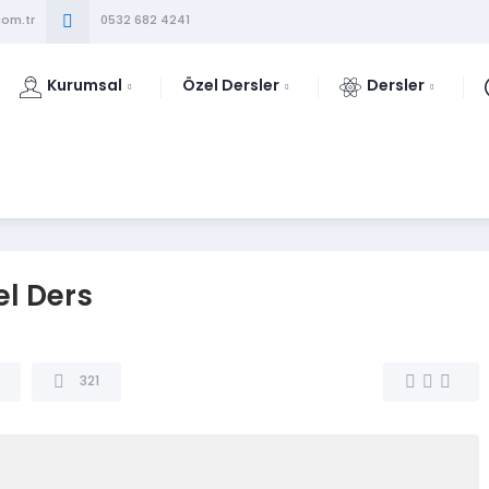
om.tr
0532 682 4241
Kurumsal
Özel Dersler
Dersler
el Ders
321