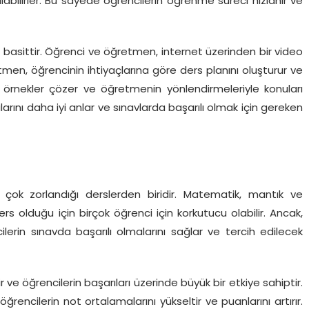
abilirler. Bu sayede öğrencilerin öğrenme süreci hızlanır ve
 basittir. Öğrenci ve öğretmen, internet üzerinden bir video
etmen, öğrencinin ihtiyaçlarına göre ders planını oluşturur ve
ar, örnekler çözer ve öğretmenin yönlendirmeleriyle konuları
larını daha iyi anlar ve sınavlarda başarılı olmak için gereken
çok zorlandığı derslerden biridir. Matematik, mantık ve
s olduğu için birçok öğrenci için korkutucu olabilir. Ancak,
erin sınavda başarılı olmalarını sağlar ve tercih edilecek
 ve öğrencilerin başarıları üzerinde büyük bir etkiye sahiptir.
encilerin not ortalamalarını yükseltir ve puanlarını artırır.