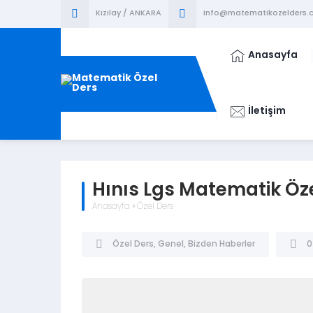
Kızılay / ANKARA
info@matematikozelders.c
Anasayfa
İletişim
Hınıs Lgs Matematik Öz
Anasayfa
»
Özel Ders
Özel Ders
,
Genel
,
Bizden Haberler
0