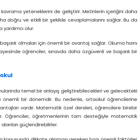
avrama yeteneklerini de geliştirir. Metinlerin içeriğini daha
daha doğru ve etkili bir şekilde cevaplamalarını sağlar. Bu da
 yardımcı olur.
başarılı olmaları için önemli bir avantaj sağlar. Okuma hızını
ayesinde öğrenciler, sınavda daha özgüvenli ve başarılı bir
aokul
arında temel bir anlayış geliştirebilecekleri ve gelecekteki
eri önemli bir dönemdir. Bu nedenle, ortaokul öğrencilerine
tajları vardır. Matematik özel dersleri, öğrencilere birebir
r. Öğrenciler, öğretmenlerinin tam desteğiyle matematik
 alanları güçlendirebilirler.
si konusunda dikkate alınması gereken bazı önemli faktörler