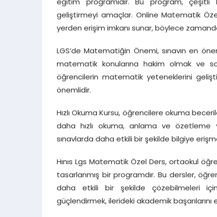
eğitim programıdır. Bu program, çeşitli 
geliştirmeyi amaçlar. Online Matematik Özel
yerden erişim imkanı sunar, böylece zamandan
LGS’de Matematiğin Önemi, sınavın en önemli
matematik konularına hakim olmak ve sorul
öğrencilerin matematik yeteneklerini geliş
önemlidir.
Hızlı Okuma Kursu, öğrencilere okuma becerile
daha hızlı okuma, anlama ve özetleme yete
sınavlarda daha etkili bir şekilde bilgiye erişme
Hınıs Lgs Matematik Özel Ders, ortaokul öğren
tasarlanmış bir programdır. Bu dersler, öğre
daha etkili bir şekilde çözebilmeleri iç
güçlendirmek, ilerideki akademik başarılarını et