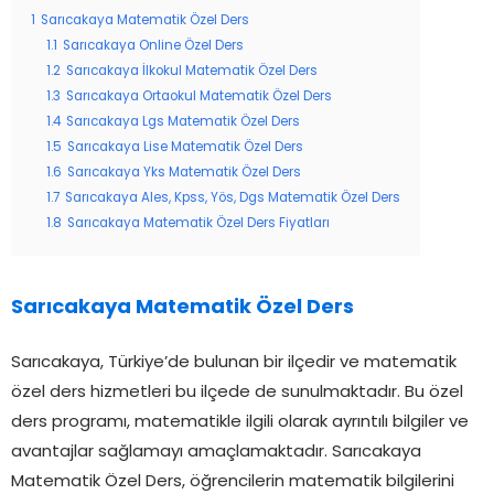
1
Sarıcakaya Matematik Özel Ders
1.1
Sarıcakaya Online Özel Ders
1.2
Sarıcakaya İlkokul Matematik Özel Ders
1.3
Sarıcakaya Ortaokul Matematik Özel Ders
1.4
Sarıcakaya Lgs Matematik Özel Ders
1.5
Sarıcakaya Lise Matematik Özel Ders
1.6
Sarıcakaya Yks Matematik Özel Ders
1.7
Sarıcakaya Ales, Kpss, Yös, Dgs Matematik Özel Ders
1.8
Sarıcakaya Matematik Özel Ders Fiyatları
Sarıcakaya Matematik Özel Ders
Sarıcakaya, Türkiye’de bulunan bir ilçedir ve matematik
özel ders hizmetleri bu ilçede de sunulmaktadır. Bu özel
ders programı, matematikle ilgili olarak ayrıntılı bilgiler ve
avantajlar sağlamayı amaçlamaktadır. Sarıcakaya
Matematik Özel Ders, öğrencilerin matematik bilgilerini