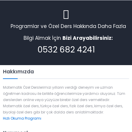
Programlar ve Özel Ders Hakkında Daha Fazla
Bilgi Almak İçin
Bizi Arayabilirsiniz:
0532 682 4241
Hakkımızda
Matematik Özel Derslerimizi yılların verdiği deneyim ve uzman
öğretmen kadrosu ile birlikte öğrencilerimize yardımcı oluyoruz. Tüm
derslerden online veya yüzyüze birebir özel ders vermektedir.
Matematik özel ders, türkçe özel ders, fizik özel ders, kimya özel ders,
biyoloji özel ders gibi bir çok dalda ders anlatılmaktadır.
Hızlı Okuma Programı