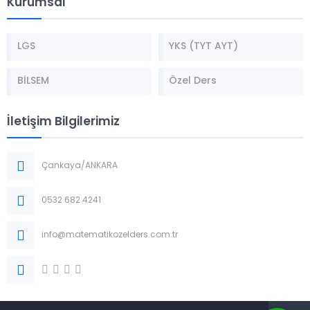
Kurumsal
LGS
YKS (TYT AYT)
BİLSEM
Özel Ders
İletişim Bilgilerimiz
Çankaya/ANKARA
0532 682 4241
info@matematikozelders.com.tr