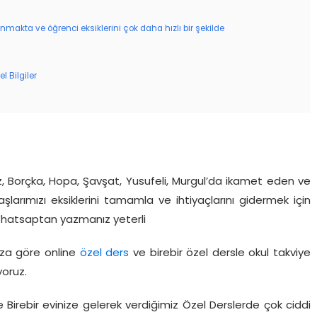
nmakta ve öğrenci eksiklerini çok daha hızlı bir şekilde
l Bilgiler
z, Borçka, Hopa, Şavşat, Yusufeli, Murgul’da ikamet eden ve
larımızı eksiklerini tamamla ve ihtiyaçlarını gidermek için
Whatsaptan yazmanız yeterli
ıza göre online
özel ders
ve birebir özel dersle okul takviye
yoruz.
 Birebir evinize gelerek verdiğimiz Özel Derslerde çok ciddi