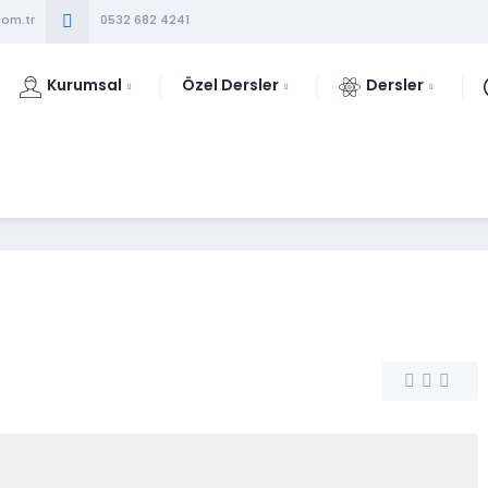
om.tr
0532 682 4241
Kurumsal
Özel Dersler
Dersler