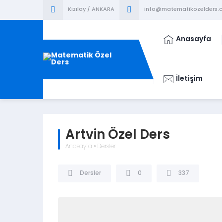
Kızılay / ANKARA
info@matematikozelders.c
Anasayfa
İletişim
Artvin Özel Ders
Anasayfa
»
Dersler
Dersler
0
337