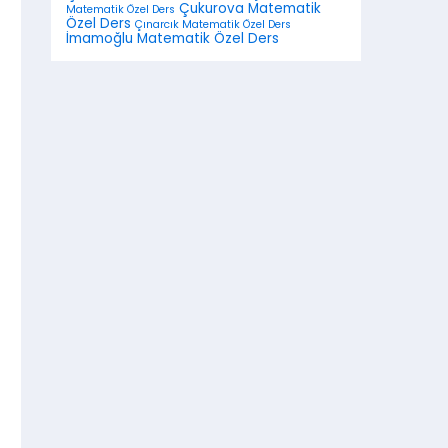
Çukurova Matematik
Matematik Özel Ders
Özel Ders
Çınarcık Matematik Özel Ders
İmamoğlu Matematik Özel Ders