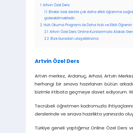
1
Artvin Özel Ders
1.1
Birebir özel derste çok daha etkili öğrenme sağla
giderebilmektedir.
2
Hızlı Okuma Programı ile Daha Hızlı ve Etkili Öğrenin
2.1
Artvin Özel Ders Online Kurslarımızla Alakalı Gene
2.2
Bize buradan ulaşabilirsiniz.
Artvin Özel Ders
Artvin merkez, Ardanuç, Arhavi, Artvin Merke
herhangi bir sınava hazırlanan bütün arkadaş
bizimle irtibata geçmeye davet ediyorum. 
Tecrübeli öğretmen kadromuzla ihtiyaçların
derslerinde ve sınava hazırlıkta yanınızda olu
Türkiye geneli yaptığımız Online Özel Ders ve