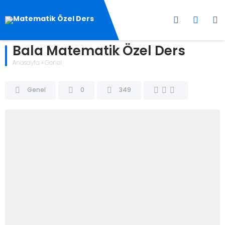
Bala Matematik Özel Ders
Anasayfa
»
Genel
Genel
0
349