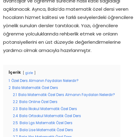
avantajlar ve öğrenme sürecine nasıl katkı sağladığı
açıklanacak. Ayrıca, Bala’da matematik özel dersi veren
hocaların hizmet kalitesi ve farklı seviyelerdeki öğrencilere
yönelik sunulan dersler tanıtılacak. Yazı, öğrencilere
öğrenme yolculuklarında rehberlik etmek ve onların
potansiyellerini en üst düzeyde değerlendirmelerine
yardımcı olmak amacıyla hazırlanmıştır.
İçerik
gizle
1
Özel Ders Almanın Faydaları Nelerdir?
2
Bala Matematik Özel Ders
2.1
Bala Matematik Özel Ders Almanın Faydaları Nelerdir?
2.2
Bala Online Özel Ders
2.3
Bala İlkokul Matematik Özel Ders
2.4
Bala Ortaokul Matematik Özel Ders
2.5
Bala Lgs Matematik Özel Ders
2.6
Bala Lise Matematik Özel Ders