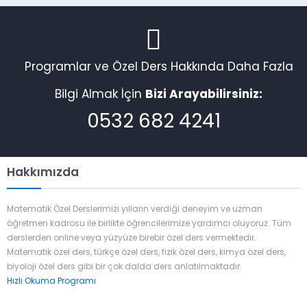
Programlar ve Özel Ders Hakkında Daha Fazla
Bilgi Almak İçin
Bizi Arayabilirsiniz:
0532 682 4241
Hakkımızda
Matematik Özel Derslerimizi yılların verdiği deneyim ve uzman
öğretmen kadrosu ile birlikte öğrencilerimize yardımcı oluyoruz. Tüm
derslerden online veya yüzyüze birebir özel ders vermektedir.
Matematik özel ders, türkçe özel ders, fizik özel ders, kimya özel ders,
biyoloji özel ders gibi bir çok dalda ders anlatılmaktadır.
Hızlı Okuma Programı