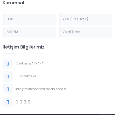
Kurumsal
LGS
YKS (TYT AYT)
BİLSEM
Özel Ders
İletişim Bilgilerimiz
Çankaya/ANKARA
0532 682 4241
info@matematikozelders.com.tr