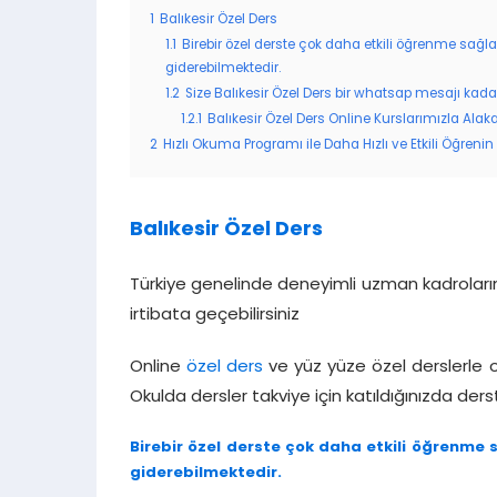
1
Balıkesir Özel Ders
1.1
Birebir özel derste çok daha etkili öğrenme sağla
giderebilmektedir.
1.2
Size Balıkesir Özel Ders bir whatsap mesajı kadar
1.2.1
Balıkesir Özel Ders Online Kurslarımızla Alakal
2
Hızlı Okuma Programı ile Daha Hızlı ve Etkili Öğrenin
Balıkesir Özel Ders
Türkiye genelinde deneyimli uzman kadrolarımı
irtibata geçebilirsiniz
Online
özel ders
ve yüz yüze özel derslerle ok
Okulda dersler takviye için katıldığınızda ders
Birebir özel derste çok daha etkili öğrenme s
giderebilmektedir.