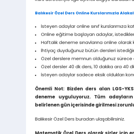
Balıkesir Özel Ders Online Kurslarımızla Alakalı
İsteyen adaylar online sınıf kurslarımıza katı
Online eğitime başlayan adaylar, istedikle
Haftalık deneme sınavlarına online olarak kat
İhtiyaç duyduğunuz bütün dersleri istediğin
Özel derslere memnun olduğunuz sürece 
Özel dersler 40 dk ders, 10 dakika ara 40 d
İsteyen adaylar sadece eksik oldukları konu
Önemli Not: Bizden ders alan LGS-YKS
deneme uyguluyoruz. Tüm adayların d
belirlenen gün içerisinde girilmesi zorunl
Balıkesir Özel Ders buradan ulaşabilirsiniz.
Matematik Özel Ders olarak sizler için 