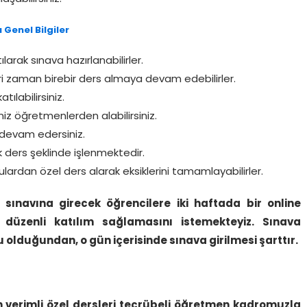
 Genel Bilgiler
larak sınava hazırlanabilirler.
ri zaman birebir ders almaya devam edebilirler.
ılabilirsiniz.
iz öğretmenlerden alabilirsiniz.
devam edersiniz.
k ders şeklinde işlenmektedir.
lardan özel ders alarak eksiklerini tamamlayabilirler.
 sınavına girecek öğrencilere iki haftada
bir online
üzenli katılım sağlamasını istemekteyiz. Sınava
u olduğundan, o gün içerisinde sınava girilmesi şarttır.
en verimli özel dersleri tecrübeli öğretmen kadromuzla