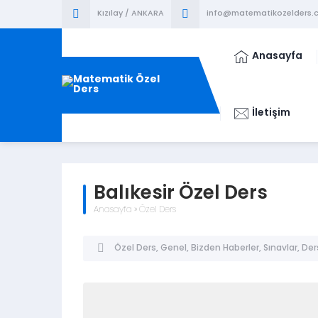
Kızılay / ANKARA
info@matematikozelders.c
Anasayfa
İletişim
Balıkesir Özel Ders
Anasayfa
»
Özel Ders
Özel Ders
,
Genel
,
Bizden Haberler
,
Sınavlar
,
Der