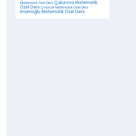
Çukurova Matematik
Matematik Özel Ders
Özel Ders
Çınarcık Matematik Özel Ders
İmamoğlu Matematik Özel Ders