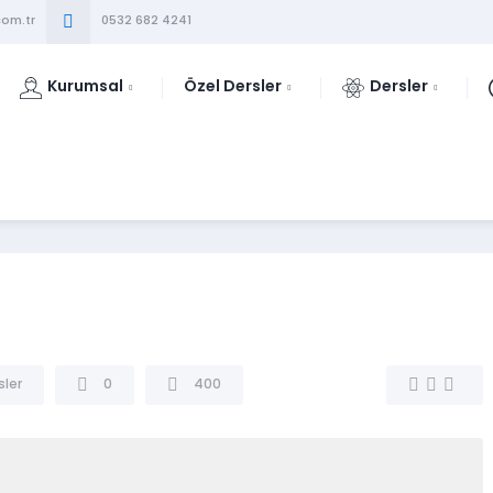
om.tr
0532 682 4241
Kurumsal
Özel Dersler
Dersler
sler
0
400