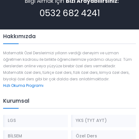
Bilgi Almak İçin
Bizi Arayabilirsiniz:
0532 682 4241
Hakkımızda
Matematik Özel Derslerimizi yılların verdiği deneyim ve uzman
öğretmen kadrosu ile birlikte öğrencilerimize yardımcı oluyoruz. Tüm
derslerden online veya yüzyüze birebir özel ders vermektedir.
Matematik özel ders, türkçe özel ders, fizik özel ders, kimya özel ders,
biyoloji özel ders gibi bir çok dalda ders anlatılmaktadır.
Hızlı Okuma Programı
Kurumsal
LGS
YKS (TYT AYT)
BİLSEM
Özel Ders