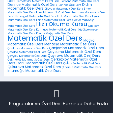
Ders
Demetevler Matematik Özel Ders
Derbent Matematik Özel Ders
Derince Matematik Özel Ders
Didim
Derince Özel Ders
Matematik Özel Ders
Dilovası Matematik Özel Ders
Emek
Matematik Özel Ders
Enez Matematik Özel Ders
Eryaman Matematik Özel
Ders
Etimesgut Matematik Özel Ders
Etlik Matematik Özel Ders
Eyüp
Matematik Özel Ders
Ezine Matematik Özel Ders
Gaziosmanpaşa
Hızlı Okuma Kursu
Matematik Özel Ders
Kadıköy
Matematik Özel Ders
Kumluca Matematik Özel Ders
Küçükçekmece
Matematik Özel Ders
Kızılay Matematik Özel Ders
Matematik Özel Ders
Maçka
Matematik Özel Ders
Menteşe Matematik Özel Ders
Çarşamba Matematik Özel Ders
Çankaya Matematik Özel Ders
Çaycuma Matematik Özel Ders
Çatalca Matematik Özel Ders
Çayırova Matematik Özel Ders
Çayyolu Matematik Özel Ders
Çerkezköy Matematik Özel
Çekmeköy Matematik Özel Ders
Ders
Çorlu Matematik Özel Ders
Çubuk Matematik Özel Ders
Çukurova Matematik Özel Ders
Çınarcık Matematik Özel Ders
İmamoğlu Matematik Özel Ders
Programlar ve Özel Ders Hakkında Daha Fazla