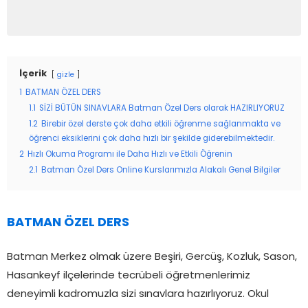
İçerik
gizle
1
BATMAN ÖZEL DERS
1.1
SİZİ BÜTÜN SINAVLARA Batman Özel Ders olarak HAZIRLIYORUZ
1.2
Birebir özel derste çok daha etkili öğrenme sağlanmakta ve
öğrenci eksiklerini çok daha hızlı bir şekilde giderebilmektedir.
2
Hızlı Okuma Programı ile Daha Hızlı ve Etkili Öğrenin
2.1
Batman Özel Ders Online Kurslarımızla Alakalı Genel Bilgiler
BATMAN ÖZEL DERS
Batman Merkez olmak üzere Beşiri, Gercüş, Kozluk, Sason,
Hasankeyf ilçelerinde tecrübeli öğretmenlerimiz
deneyimli kadromuzla sizi sınavlara hazırlıyoruz. Okul