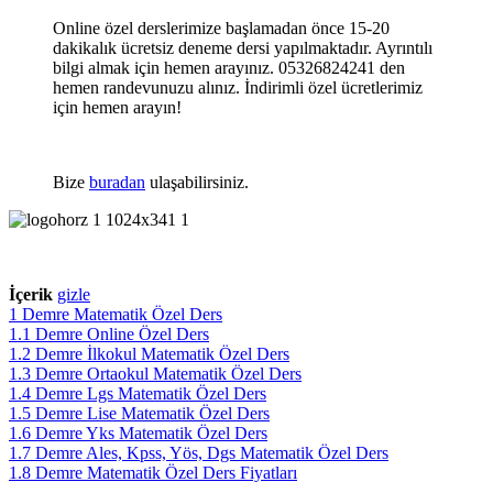
Online özel derslerimize başlamadan önce 15-20
dakikalık ücretsiz deneme dersi yapılmaktadır. Ayrıntılı
bilgi almak için hemen arayınız. 05326824241 den
hemen randevunuzu alınız. İndirimli özel ücretlerimiz
için hemen arayın!
Bize
buradan
ulaşabilirsiniz.
İçerik
gizle
1
Demre Matematik Özel Ders
1.1
Demre Online Özel Ders
1.2
Demre İlkokul Matematik Özel Ders
1.3
Demre Ortaokul Matematik Özel Ders
1.4
Demre Lgs Matematik Özel Ders
1.5
Demre Lise Matematik Özel Ders
1.6
Demre Yks Matematik Özel Ders
1.7
Demre Ales, Kpss, Yös, Dgs Matematik Özel Ders
1.8
Demre Matematik Özel Ders Fiyatları