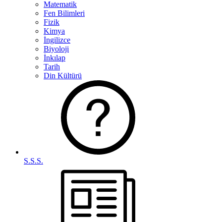
Matematik
Fen Bilimleri
Fizik
Kimya
İngilizce
Biyoloji
İnkılap
Tarih
Din Kültürü
S.S.S.