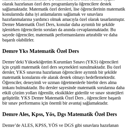
olarak hazırlanan özel ders programlarıyla öğrencilere destek
sağlamaktadır. Matematik özel dersleri, lise öğrencilerinin matematik
konularında daha iyi anlamalarını sağlamak ve sınavlara
hazırlanmalarına yardımcı olmak amacıyla özel olarak tasarlanmıştır.
Demre Matematik Özel Ders, konular daha ayrıntılı bir şekilde
işlenirken öğrencilerin soruları da anında cevaplanmaktadır. Bu
sayede öğrenciler, matematik performanslarını artırabilir ve daha
başarılı olabilirler.
Demre Yks Matematik Özel Ders
Demre’deki Yükseköğretim Kurumları Sınavı (YKS) öğrencileri
için çeşitli matematik özel ders seçenekleri sunulmaktadır. Bu özel
dersler, YKS sınavına hazırlanan öğrencilere ayrıntılı bir şekilde
matematik konularını ele alarak destek olmayı hedeflemektedir.
Öğrenciler, deneyimli ve uzman öğretmenlerle birebir ders alma
imkanı bulmaktadır. Bu dersler sayesinde matematik sorularına daha
etkili çözüm yolları öğrenilir, eksiklikler giderilir ve sınav stratejileri
geliştirilir. YKS Demre Matematik Özel Ders , öğrencilere başarılı
bir sınav performansı için önemli bir avantaj sağlamaktadır.
Demre Ales, Kpss, Yös, Dgs Matematik Özel Ders
Demre’de ALES, KPSS, YÖS ve DGS gibi sınavlara hazırlanan