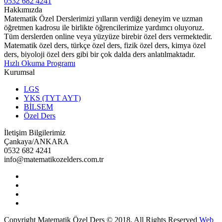
0532 682 4241
Hakkımızda
Matematik Özel Derslerimizi yılların verdiği deneyim ve uzman
öğretmen kadrosu ile birlikte öğrencilerimize yardımcı oluyoruz.
Tüm derslerden online veya yüzyüze birebir özel ders vermektedir.
Matematik özel ders, türkçe özel ders, fizik özel ders, kimya özel
ders, biyoloji özel ders gibi bir çok dalda ders anlatılmaktadır.
Hızlı Okuma Programı
Kurumsal
LGS
YKS (TYT AYT)
BİLSEM
Özel Ders
İletişim Bilgilerimiz
Çankaya/ANKARA
0532 682 4241
info@matematikozelders.com.tr
Copyright Matematik Özel Ders © 2018. All Rights Reserved
Web