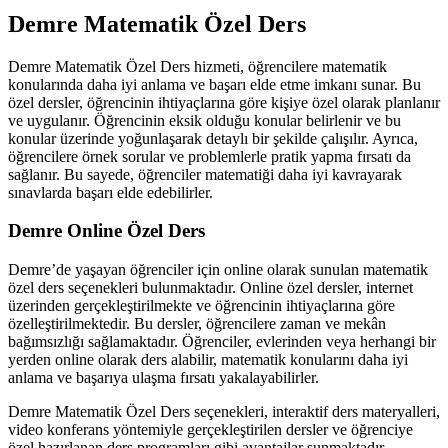
Demre Matematik Özel Ders
Demre Matematik Özel Ders hizmeti, öğrencilere matematik
konularında daha iyi anlama ve başarı elde etme imkanı sunar. Bu
özel dersler, öğrencinin ihtiyaçlarına göre kişiye özel olarak planlanır
ve uygulanır. Öğrencinin eksik olduğu konular belirlenir ve bu
konular üzerinde yoğunlaşarak detaylı bir şekilde çalışılır. Ayrıca,
öğrencilere örnek sorular ve problemlerle pratik yapma fırsatı da
sağlanır. Bu sayede, öğrenciler matematiği daha iyi kavrayarak
sınavlarda başarı elde edebilirler.
Demre Online Özel Ders
Demre’de yaşayan öğrenciler için online olarak sunulan matematik
özel ders seçenekleri bulunmaktadır. Online özel dersler, internet
üzerinden gerçekleştirilmekte ve öğrencinin ihtiyaçlarına göre
özelleştirilmektedir. Bu dersler, öğrencilere zaman ve mekân
bağımsızlığı sağlamaktadır. Öğrenciler, evlerinden veya herhangi bir
yerden online olarak ders alabilir, matematik konularını daha iyi
anlama ve başarıya ulaşma fırsatı yakalayabilirler.
Demre Matematik Özel Ders seçenekleri, interaktif ders materyalleri,
video konferans yöntemiyle gerçekleştirilen dersler ve öğrenciye
özel hazırlanan ders programları gibi avantajlar sunmaktadır.