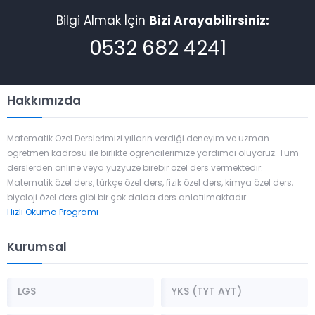
Bilgi Almak İçin
Bizi Arayabilirsiniz:
0532 682 4241
Hakkımızda
Matematik Özel Derslerimizi yılların verdiği deneyim ve uzman
öğretmen kadrosu ile birlikte öğrencilerimize yardımcı oluyoruz. Tüm
derslerden online veya yüzyüze birebir özel ders vermektedir.
Matematik özel ders, türkçe özel ders, fizik özel ders, kimya özel ders,
biyoloji özel ders gibi bir çok dalda ders anlatılmaktadır.
Hızlı Okuma Programı
Kurumsal
LGS
YKS (TYT AYT)