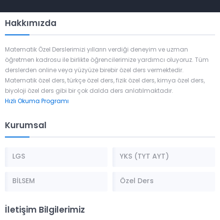
Hakkımızda
Matematik Özel Derslerimizi yılların verdiği deneyim ve uzman
öğretmen kadrosu ile birlikte öğrencilerimize yardımcı oluyoruz. Tüm
derslerden online veya yüzyüze birebir özel ders vermektedir.
Matematik özel ders, türkçe özel ders, fizik özel ders, kimya özel ders,
biyoloji özel ders gibi bir çok dalda ders anlatılmaktadır.
Hızlı Okuma Programı
Kurumsal
LGS
YKS (TYT AYT)
BİLSEM
Özel Ders
İletişim Bilgilerimiz