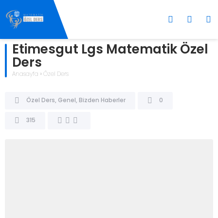
Etimesgut Lgs Matematik Özel
Ders
Anasayfa
»
Özel Ders
Özel Ders
,
Genel
,
Bizden Haberler
0
315