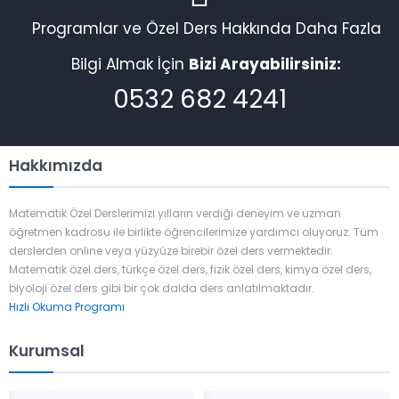
Programlar ve Özel Ders Hakkında Daha Fazla
Bilgi Almak İçin
Bizi Arayabilirsiniz:
0532 682 4241
Hakkımızda
Matematik Özel Derslerimizi yılların verdiği deneyim ve uzman
öğretmen kadrosu ile birlikte öğrencilerimize yardımcı oluyoruz. Tüm
derslerden online veya yüzyüze birebir özel ders vermektedir.
Matematik özel ders, türkçe özel ders, fizik özel ders, kimya özel ders,
biyoloji özel ders gibi bir çok dalda ders anlatılmaktadır.
Hızlı Okuma Programı
Kurumsal