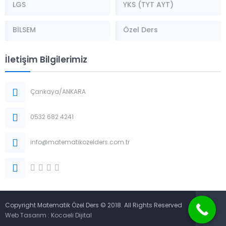
LGS
YKS (TYT AYT)
BİLSEM
Özel Ders
İletişim Bilgilerimiz
Çankaya/ANKARA
0532 682 4241
info@matematikozelders.com.tr
Copyright Matematik Özel Ders © 2018. All Rights Reserved
Web Tasarım
:
Kocaeli Dijital