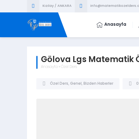
Kızılay / ANKARA
info@matematikozelders.c
Anasayfa
Gölova Lgs Matematik Ö
Anasayfa
»
Özel Ders
Özel Ders
,
Genel
,
Bizden Haberler
0