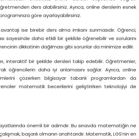
etmenden ders alabilirsiniz. Ayrıca, online derslerin esnek
 programınıza göre ayarlayabilirsiniz.
 avantajı ise birebir ders alma imkanı sunmasıdır. Öğrenci,
ayesinde daha etkili bir şekilde öğrenebilir ve sorularını
ğrencinin dikkatinin dağılması gibi sorunlar da minimize edilir.
 interaktif bir şekilde dersleri takip edebilir. Öğretmenler,
arak öğrencilerin daha iyi anlamasını sağlar. Ayrıca, online
mlerini çözerken bilgisayar tabanlı programlardan da
iler matematik becerilerini geliştirirken teknolojiyi de
 hayatlarında önemli bir adımdır. Bu sınavda matematiğin ne
lışmak, başarılı olmanın anahtarıdır. Matematik, LGS’nin en