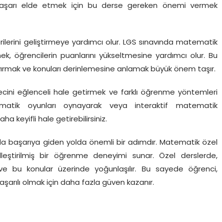
bir başarı elde etmek için bu derse gereken önemi vermek
erini geliştirmeye yardımcı olur. LGS sınavında matematik
mek, öğrencilerin puanlarını yükseltmesine yardımcı olur. Bu
rmak ve konuları derinlemesine anlamak büyük önem taşır.
cini eğlenceli hale getirmek ve farklı öğrenme yöntemleri
matik oyunları oynayarak veya interaktif matematik
 keyifli hale getirebilirsiniz.
da başarıya giden yolda önemli bir adımdır. Matematik özel
elleştirilmiş bir öğrenme deneyimi sunar. Özel derslerde,
 ve bu konular üzerinde yoğunlaşılır. Bu sayede öğrenci,
şarılı olmak için daha fazla güven kazanır.