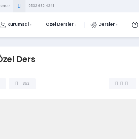
om.tr
0532 682 4241
Kurumsal
Özel Dersler
Dersler
zel Ders
352