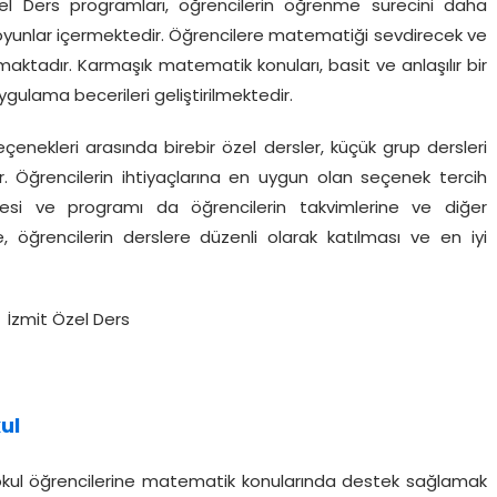
el Ders programları, öğrencilerin öğrenme sürecini daha
ve oyunlar içermektedir. Öğrencilere matematiği sevdirecek ve
maktadır. Karmaşık matematik konuları, basit ve anlaşılır bir
gulama becerileri geliştirilmektedir.
enekleri arasında birebir özel dersler, küçük grup dersleri
. Öğrencilerin ihtiyaçlarına en uygun olan seçenek tercih
süresi ve programı da öğrencilerin takvimlerine ve diğer
e, öğrencilerin derslere düzenli olarak katılması ve en iyi
ul
okul öğrencilerine matematik konularında destek sağlamak