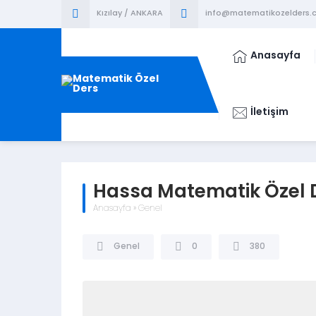
Kızılay / ANKARA
info@matematikozelders.c
Anasayfa
İletişim
Hassa Matematik Özel 
Anasayfa
»
Genel
Genel
0
380