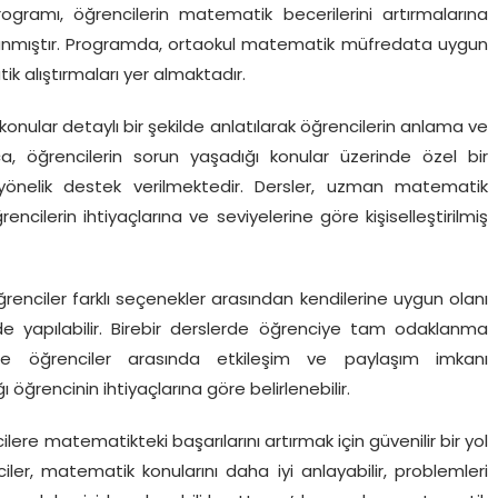
rogramı, öğrencilerin matematik becerilerini artırmalarına
lanmıştır. Programda, ortaokul matematik müfredata uygun
ik alıştırmaları yer almaktadır.
nular detaylı bir şekilde anlatılarak öğrencilerin anlama ve
ıca, öğrencilerin sorun yaşadığı konular üzerinde özel bir
e yönelik destek verilmektedir. Dersler, uzman matematik
ncilerin ihtiyaçlarına ve seviyelerine göre kişiselleştirilmiş
enciler farklı seçenekler arasından kendilerine uygun olanı
inde yapılabilir. Birebir derslerde öğrenciye tam odaklanma
ise öğrenciler arasında etkileşim ve paylaşım imkanı
ı öğrencinin ihtiyaçlarına göre belirlenebilir.
ere matematikteki başarılarını artırmak için güvenilir bir yol
er, matematik konularını daha iyi anlayabilir, problemleri