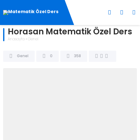
Horasan Matematik Özel Ders
Anasayfa
»
Genel
Genel
0
358