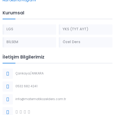
Hızlı Okuma Programı
Kurumsal
LGS
YKS (TYT AYT)
BİLSEM
Özel Ders
İletişim Bilgilerimiz
Çankaya/ANKARA
0532 682 4241
info@matematikozelders.com.tr