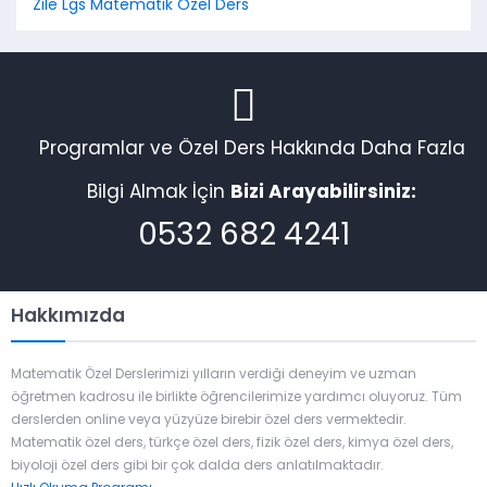
Zile Lgs Matematik Özel Ders
Programlar ve Özel Ders Hakkında Daha Fazla
Bilgi Almak İçin
Bizi Arayabilirsiniz:
0532 682 4241
Hakkımızda
Matematik Özel Derslerimizi yılların verdiği deneyim ve uzman
öğretmen kadrosu ile birlikte öğrencilerimize yardımcı oluyoruz. Tüm
derslerden online veya yüzyüze birebir özel ders vermektedir.
Matematik özel ders, türkçe özel ders, fizik özel ders, kimya özel ders,
biyoloji özel ders gibi bir çok dalda ders anlatılmaktadır.