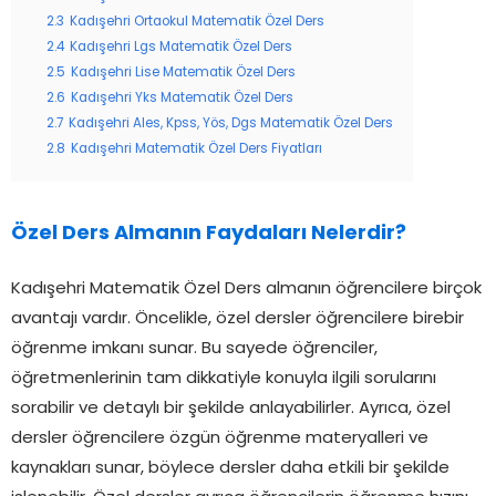
2.3
Kadışehri Ortaokul Matematik Özel Ders
2.4
Kadışehri Lgs Matematik Özel Ders
2.5
Kadışehri Lise Matematik Özel Ders
2.6
Kadışehri Yks Matematik Özel Ders
2.7
Kadışehri Ales, Kpss, Yös, Dgs Matematik Özel Ders
2.8
Kadışehri Matematik Özel Ders Fiyatları
Özel Ders Almanın Faydaları Nelerdir?
Kadışehri Matematik Özel Ders almanın öğrencilere birçok
avantajı vardır. Öncelikle, özel dersler öğrencilere birebir
öğrenme imkanı sunar. Bu sayede öğrenciler,
öğretmenlerinin tam dikkatiyle konuyla ilgili sorularını
sorabilir ve detaylı bir şekilde anlayabilirler. Ayrıca, özel
dersler öğrencilere özgün öğrenme materyalleri ve
kaynakları sunar, böylece dersler daha etkili bir şekilde