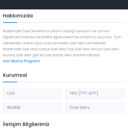
Hakkımızda
Matematik Özel Derslerimizi yılların verdiği deneyim ve uzman
öğretmen kadrosu ile birlikte öğrencilerimize yardımcı oluyoruz. Tüm
derslerden online veya yüzyüze birebir özel ders vermektedir.
Matematik özel ders, türkçe özel ders, fizik özel ders, kimya özel ders,
biyoloji özel ders gibi bir çok dalda ders anlatılmaktadır.
Hızlı Okuma Programı
Kurumsal
LGS
YKS (TYT AYT)
BİLSEM
Özel Ders
İletişim Bilgilerimiz