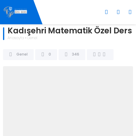
Kadışehri Matematik Özel Ders
Anasayfa
»
Genel
Genel
0
346