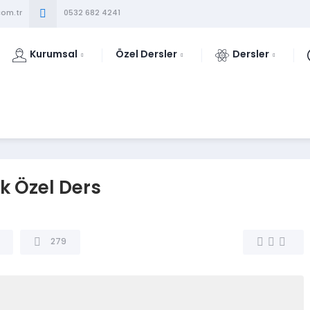
om.tr
0532 682 4241
Kurumsal
Özel Dersler
Dersler
k Özel Ders
279