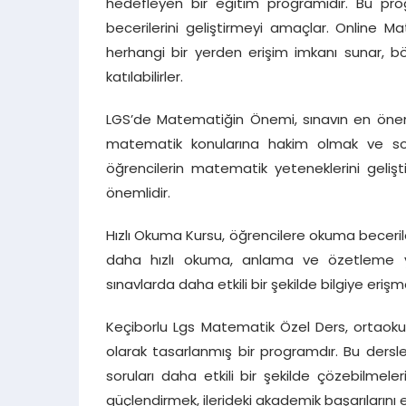
hedefleyen bir eğitim programıdır. Bu pro
becerilerini geliştirmeyi amaçlar. Online M
herhangi bir yerden erişim imkanı sunar,
katılabilirler.
LGS’de Matematiğin Önemi, sınavın en önemli
matematik konularına hakim olmak ve sorul
öğrencilerin matematik yeteneklerini geliş
önemlidir.
Hızlı Okuma Kursu, öğrencilere okuma becerile
daha hızlı okuma, anlama ve özetleme yete
sınavlarda daha etkili bir şekilde bilgiye erişme
Keçiborlu Lgs Matematik Özel Ders, ortaokul 
olarak tasarlanmış bir programdır. Bu dersl
soruları daha etkili bir şekilde çözebilmele
güçlendirmek, ilerideki akademik başarılarını et