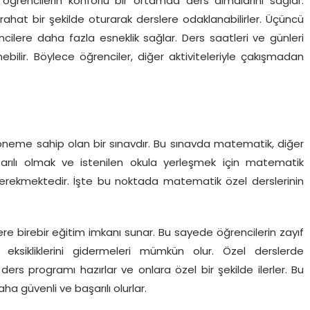
i, öğrencilerin konforlu bir ortamda ders almalarını sağlar.
 rahat bir şekilde oturarak derslere odaklanabilirler. Üçüncü
cilere daha fazla esneklik sağlar. Ders saatleri ve günleri
bilir. Böylece öğrenciler, diğer aktiviteleriyle çakışmadan
k öneme sahip olan bir sınavdır. Bu sınavda matematik, diğer
şarılı olmak ve istenilen okula yerleşmek için matematik
gerekmektedir. İşte bu noktada matematik özel derslerinin
re birebir eğitim imkanı sunar. Bu sayede öğrencilerin zayıf
 eksikliklerini gidermeleri mümkün olur. Özel derslerde
ders programı hazırlar ve onlara özel bir şekilde ilerler. Bu
 güvenli ve başarılı olurlar.