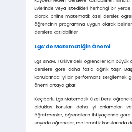
kaybetmeden derslere katılabilirler. İkincis
Evlerinde veya istedikleri herhangi bir yerde
olarak, online matematik özel dersler, öğren
öğrencinin programına uygun olarak belirlene
derslere katılabilirler.
Lgs’de Matematiğin Önemi
Lgs sınavı, Türkiye’deki öğrenciler için büyü
derslere göre daha fazla ağırlık taşır. Ba
konularında iyi bir performans sergilemek 
önemi ortaya çıkar.
Keçiborlu Lgs Matematik Özel Ders, öğrencile
oldukları konuları daha iyi anlamaları ve
öğretmenler, öğrencilerin ihtiyaçlarına göre 
sayede öğrenciler, matematik konularında daha