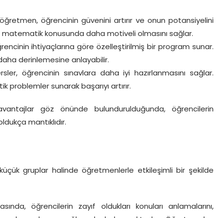
ğretmen, öğrencinin güvenini artırır ve onun potansiyelini
n matematik konusunda daha motiveli olmasını sağlar.
ğrencinin ihtiyaçlarına göre özelleştirilmiş bir program sunar.
ı daha derinlemesine anlayabilir.
rsler, öğrencinin sınavlara daha iyi hazırlanmasını sağlar.
ik problemler sunarak başarıyı artırır.
vantajlar göz önünde bulundurulduğunda, öğrencilerin
ldukça mantıklıdır.
küçük gruplar halinde öğretmenlerle etkileşimli bir şekilde
ında, öğrencilerin zayıf oldukları konuları anlamalarını,