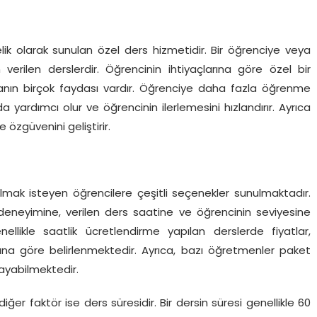
elik olarak sunulan özel ders hizmetidir. Bir öğrenciye veya
verilen derslerdir. Öğrencinin ihtiyaçlarına göre özel bir
anın birçok faydası vardır. Öğrenciye daha fazla öğrenme
 yardımcı olur ve öğrencinin ilerlemesini hızlandırır. Ayrıca
özgüvenini geliştirir.
ak isteyen öğrencilere çeşitli seçenekler sunulmaktadır.
deneyimine, verilen ders saatine ve öğrencinin seviyesine
nellikle saatlik ücretlendirme yapılan derslerde fiyatlar,
rına göre belirlenmektedir. Ayrıca, bazı öğretmenler paket
layabilmektedir.
iğer faktör ise ders süresidir. Bir dersin süresi genellikle 60