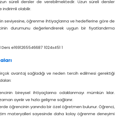
n süreli dersler de verebilmektedir. Uzun süreli dersler
ndirimli olabilir.
nin seviyesine, öğrenme ihtiyaçlarına ve hedeflerine göre de
encinin durumunu değerlendirerek uygun bir fiyatlandırma
aları
irçok avantaj sağladığı ve neden tercih edilmesi gerektiği
aları:
rencinin bireysel ihtiyaçlarına odaklanmayı mümkün kılar.
man ayırılır ve hızla gelişme sağlanır.
erde öğrencinin yanında bir özel öğretmen bulunur. Öğrenci,
retim materyalleri sayesinde daha kolay öğrenme deneyimi