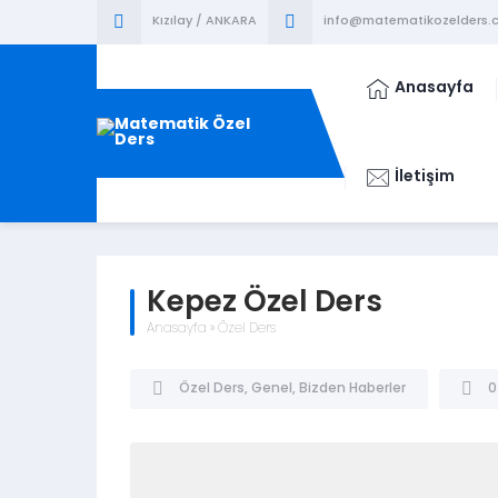
Kızılay / ANKARA
info@matematikozelders.c
Anasayfa
İletişim
Kepez Özel Ders
Anasayfa
»
Özel Ders
Özel Ders
,
Genel
,
Bizden Haberler
0