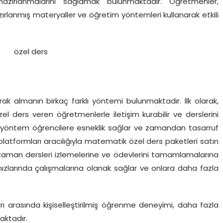
 hazırlanmalarını sağlamak bulunmaktadır. Öğretmenler,
azırlanmış materyaller ve öğretim yöntemleri kullanarak etkili
ak almanın birkaç farklı yöntemi bulunmaktadır. İlk olarak,
l ders veren öğretmenlerle iletişim kurabilir ve derslerini
 Bu yöntem öğrencilere esneklik sağlar ve zamandan tasarruf
m platformları aracılığıyla matematik özel ders paketleri satın
leri zaman dersleri izlemelerine ve ödevlerini tamamlamalarına
hızlarında çalışmalarına olanak sağlar ve onlara daha fazla
rı arasında kişiselleştirilmiş öğrenme deneyimi, daha fazla
aktadır.