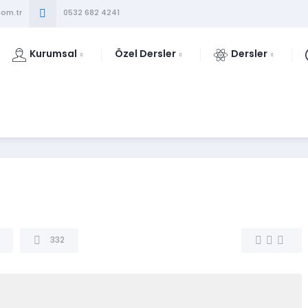
om.tr
0532 682 4241
Kurumsal
Özel Dersler
Dersler
332