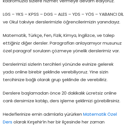
kadromuzla sizlere hizmet vermeye devam ediyoruz.
LGS – YKS – KPSS – DGS – ALES – YDS – YÖS – YABANCI DİL
ve Okul takviye derslerimizle öğrencilerimizin yanındayız.
Matematik, Türkçe, Fen, Fizik, Kimya, İngilizce, ve talep
ettiğiniz diğer dersler. Paragrafları anlayamıyor musunuz
özel paragraf soruların çözmeye yönelik derslerimiz var.
Derslerimizi sizlerin tercihleri yönünde evinize gelerek
yada online birebir şeklinde verebiliyoruz. Yine sizin
tercihinize bağlı olarak grup şeklinde de verebiliriz.
Derslere başlamadan önce 20 dakikalık ücretsiz online
canlı dersimize katılıp, ders işleme şeklimizi görebilirsiniz.
Hedeflerinize emin adımlarla yürürken
Matematik Özel
Ders
olarak Kırşehir’in her bir ilçesinde her zaman