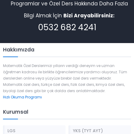
Programlar ve Özel Ders Hakkında Daha Fazla
Bilgi Almak İçin
Bizi Arayabilirsiniz:
0532 682 4241
Hakkımızda
Matematik Özel Derslerimizi yılların verdiği deneyim ve uzman
öğretmen kadrosu ile birlikte öğrencilerimize yardımcı oluyoruz. Tüm
derslerden online veya yüzyüze birebir özel ders vermektedir.
Matematik özel ders, türkçe özel ders, fizik özel ders, kimya özel ders,
biyoloji özel ders gibi bir çok dalda ders anlatılmaktadır.
Hızlı Okuma Programı
Kurumsal
LGS
YKS (TYT AYT)