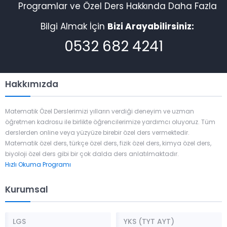
Programlar ve Özel Ders Hakkında Daha Fazla
Bilgi Almak İçin
Bizi Arayabilirsiniz:
0532 682 4241
Hakkımızda
Matematik Özel Derslerimizi yılların verdiği deneyim ve uzman
öğretmen kadrosu ile birlikte öğrencilerimize yardımcı oluyoruz. Tüm
derslerden online veya yüzyüze birebir özel ders vermektedir.
Matematik özel ders, türkçe özel ders, fizik özel ders, kimya özel ders,
biyoloji özel ders gibi bir çok dalda ders anlatılmaktadır.
Hızlı Okuma Programı
Kurumsal
LGS
YKS (TYT AYT)