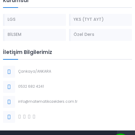
Kurumsal
LGS
YKS (TYT AYT)
BİLSEM
Özel Ders
İletişim Bilgilerimiz
Çankaya/ANKARA
0532 682 4241
info@matematikozelders.com.tr