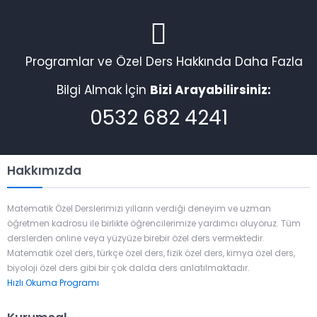
Programlar ve Özel Ders Hakkında Daha Fazla
Bilgi Almak İçin
Bizi Arayabilirsiniz:
0532 682 4241
Hakkımızda
Matematik Özel Derslerimizi yılların verdiği deneyim ve uzman
öğretmen kadrosu ile birlikte öğrencilerimize yardımcı oluyoruz. Tüm
derslerden online veya yüzyüze birebir özel ders vermektedir.
Matematik özel ders, türkçe özel ders, fizik özel ders, kimya özel ders,
biyoloji özel ders gibi bir çok dalda ders anlatılmaktadır.
Hızlı Okuma Programı