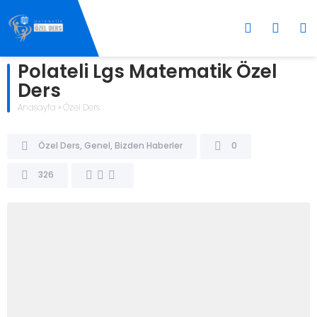
Polateli Lgs Matematik Özel
Ders
Anasayfa
»
Özel Ders
Özel Ders
,
Genel
,
Bizden Haberler
0
326