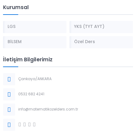
Kurumsal
LGS
YKS (TYT AYT)
BİLSEM
Özel Ders
İletişim Bilgilerimiz
Çankaya/ANKARA
0532 682 4241
info@matematikozelders.com.tr