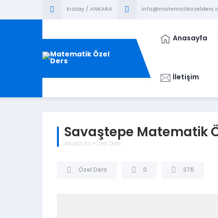
Kızılay / ANKARA
info@matematikozelders.c
Anasayfa
İletişim
Savaştepe Matematik Ö
Anasayfa
»
Özel Ders
Özel Ders
0
376