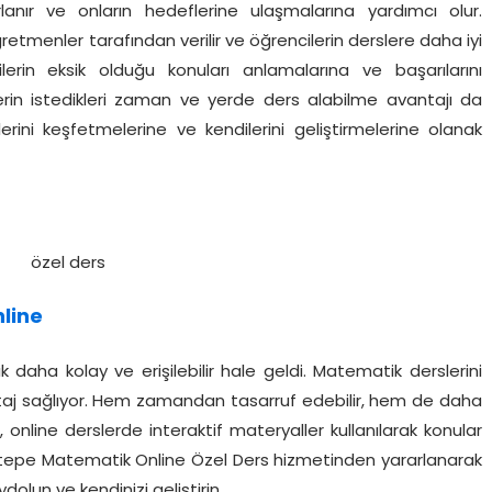
ırlanır ve onların hedeflerine ulaşmalarına yardımcı olur.
etmenler tarafından verilir ve öğrencilerin derslere daha iyi
erin eksik olduğu konuları anlamalarına ve başarılarını
ilerin istedikleri zaman ve yerde ders alabilme avantajı da
lerini keşfetmelerine ve kendilerini geliştirmelerine olanak
line
aha kolay ve erişilebilir hale geldi. Matematik derslerini
ntaj sağlıyor. Hem zamandan tasarruf edebilir, hem de daha
, online derslerde interaktif materyaller kullanılarak konular
avaştepe Matematik Online Özel Ders hizmetinden yararlanarak
olun ve kendinizi geliştirin.