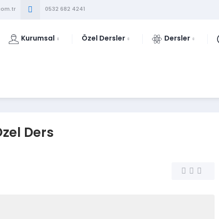
om.tr
0532 682 4241
Kurumsal
Özel Dersler
Dersler
zel Ders