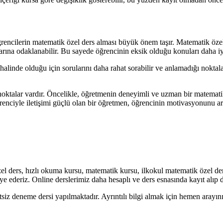
encilerin matematik özel ders alması büyük önem taşır. Matematik özel d
alarına odaklanabilir. Bu sayede öğrencinin eksik olduğu konuları daha i
halinde olduğu için sorularını daha rahat sorabilir ve anlamadığı noktal
noktalar vardır. Öncelikle, öğretmenin deneyimli ve uzman bir matemat
ğrenciyle iletişimi güçlü olan bir öğretmen, öğrencinin motivasyonunu art
l ders, hızlı okuma kursu, matematik kursu, ilkokul matematik özel de
ye ederiz. Online derslerimiz daha hesaplı ve ders esnasında kayıt alıp
siz deneme dersi yapılmaktadır. Ayrıntılı bilgi almak için hemen aray