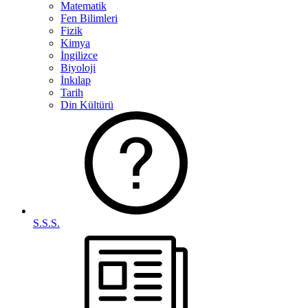
Matematik
Fen Bilimleri
Fizik
Kimya
İngilizce
Biyoloji
İnkılap
Tarih
Din Kültürü
S.S.S.