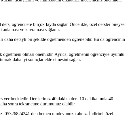
ers, öğrencilere birçok fayda sağlar. Öncelikle, özel dersler bireysel
yi anlaması ve kavraması sağlanır.
arı daha detaylı bir şekilde öğretmenden öğrenebilir. Bu da öğrencinin
ik öğretmeni olması önemlidir. Ayrıca, öğretmenin öğrenciyle uyumlu
ırarak daha iyi sonuçlar elde etmesini sağlar.
rs verilmektedir. Derslerimiz 40 dakika ders 10 dakika mola 40
 daha sonra tekrar etme durumunuz olabilir.
ınız. 05326824241 den hemen randevunuzu alınız. İndirimli özel