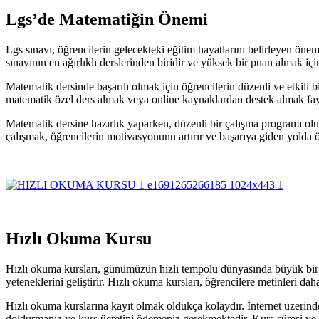
Lgs’de Matematiğin Önemi
Lgs sınavı, öğrencilerin gelecekteki eğitim hayatlarını belirleyen ön
sınavının en ağırlıklı derslerinden biridir ve yüksek bir puan almak iç
Matematik dersinde başarılı olmak için öğrencilerin düzenli ve etkili
matematik özel ders almak veya online kaynaklardan destek almak fayda
Matematik dersine hazırlık yaparken, düzenli bir çalışma programı ol
çalışmak, öğrencilerin motivasyonunu artırır ve başarıya giden yolda ö
Hızlı Okuma Kursu
Hızlı okuma kursları, günümüzün hızlı tempolu dünyasında büyük bir 
yeteneklerini geliştirir. Hızlı okuma kursları, öğrencilere metinleri dah
Hızlı okuma kurslarına kayıt olmak oldukça kolaydır. İnternet üzerin
doldurmanız ve kurs ücretini ödemeniz gerekmektedir. Kurs süresi ve i