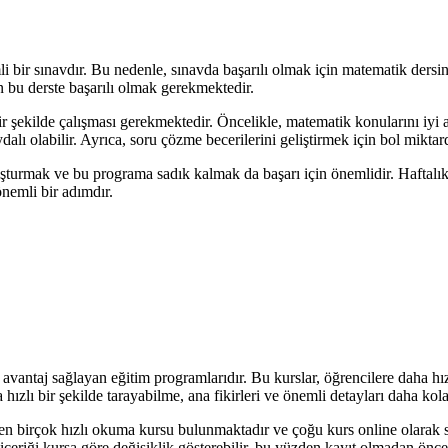
emli bir sınavdır. Bu nedenle, sınavda başarılı olmak için matematik de
in bu derste başarılı olmak gerekmektedir.
 bir şekilde çalışması gerekmektedir. Öncelikle, matematik konularını i
lı olabilir. Ayrıca, soru çözme becerilerini geliştirmek için bol mikta
uşturmak ve bu programa sadık kalmak da başarı için önemlidir. Haftalı
nemli bir adımdır.
avantaj sağlayan eğitim programlarıdır. Bu kurslar, öğrencilere daha 
a hızlı bir şekilde tarayabilme, ana fikirleri ve önemli detayları daha ko
den birçok hızlı okuma kursu bulunmaktadır ve çoğu kurs online olarak 
çeriği kursa göre değişiklik gösterebilir, bu yüzden kayıt olmadan önce