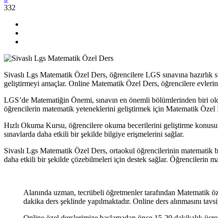
332
Sivaslı Lgs Matematik Özel Ders, öğrencilere LGS sınavına hazırlık sü
geliştirmeyi amaçlar. Online Matematik Özel Ders, öğrencilere evlerin
LGS’de Matematiğin Önemi, sınavın en önemli bölümlerinden biri olduğ
öğrencilerin matematik yeteneklerini geliştirmek için Matematik Özel 
Hızlı Okuma Kursu, öğrencilere okuma becerilerini geliştirme konusund
sınavlarda daha etkili bir şekilde bilgiye erişmelerini sağlar.
Sivaslı Lgs Matematik Özel Ders, ortaokul öğrencilerinin matematik bec
daha etkili bir şekilde çözebilmeleri için destek sağlar. Öğrencilerin m
Alanında uzman, tecrübeli öğretmenler tarafından Matematik öze
dakika ders şeklinde yapılmaktadır. Online ders alınmasını tavsi
Online özel derslerimize başlamadan önce 15-20 dakikalık ücret