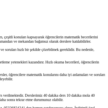
 çeşitli konuları kapsayarak öğrencilerin matematik becerilerini
amandan ve mekandan bağımsız olarak derslere katılabilirler.
soruları hızlı bir şekilde çözebilmek gereklidir. Bu nedenle,
leme yetenekleri kazandırır. Hızlı okuma becerileri, öğrencilerin
rsler, öğrencilere matematik konularını daha iyi anlamaları ve soruları
eyebilir.
rs verilmektedir. Derslerimiz 40 dakika ders 10 dakika mola 40
 daha sonra tekrar etme durumunuz olabilir.
ınız. 05326824241 den hemen randevunuzu alınız. İndirimli özel