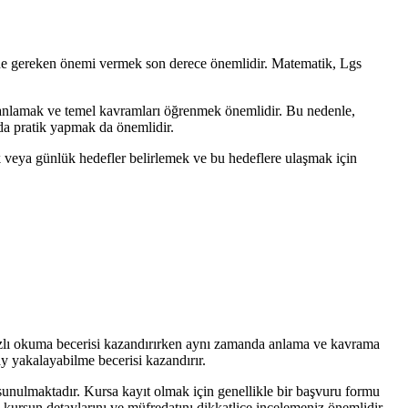
rsine gereken önemi vermek son derece önemlidir. Matematik, Lgs
yi anlamak ve temel kavramları öğrenmek önemlidir. Bu nedenle,
rda pratik yapmak da önemlidir.
k veya günlük hedefler belirlemek ve bu hedeflere ulaşmak için
hızlı okuma becerisi kazandırırken aynı zamanda anlama ve kavrama
lay yakalayabilme becerisi kazandırır.
sunulmaktadır. Kursa kayıt olmak için genellikle bir başvuru formu
 kursun detaylarını ve müfredatını dikkatlice incelemeniz önemlidir.