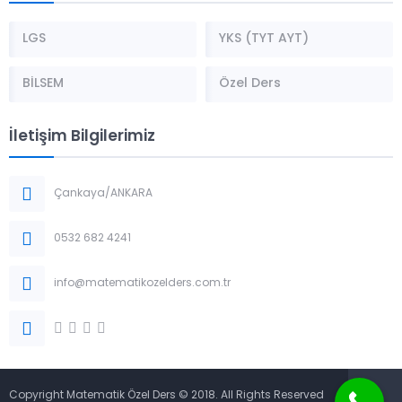
LGS
YKS (TYT AYT)
BİLSEM
Özel Ders
İletişim Bilgilerimiz
Çankaya/ANKARA
0532 682 4241
info@matematikozelders.com.tr
Copyright Matematik Özel Ders © 2018. All Rights Reserved