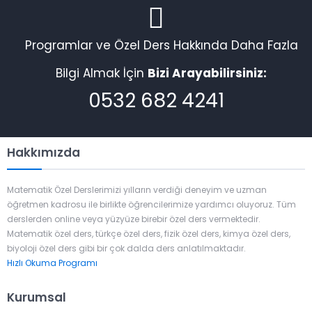
Programlar ve Özel Ders Hakkında Daha Fazla
Bilgi Almak İçin
Bizi Arayabilirsiniz:
0532 682 4241
Hakkımızda
Matematik Özel Derslerimizi yılların verdiği deneyim ve uzman
öğretmen kadrosu ile birlikte öğrencilerimize yardımcı oluyoruz. Tüm
derslerden online veya yüzyüze birebir özel ders vermektedir.
Matematik özel ders, türkçe özel ders, fizik özel ders, kimya özel ders,
biyoloji özel ders gibi bir çok dalda ders anlatılmaktadır.
Hızlı Okuma Programı
Kurumsal