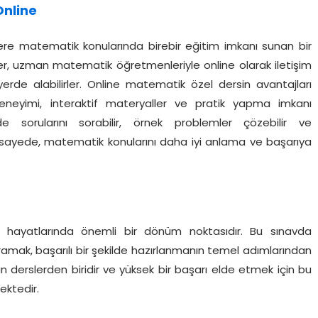
Online
ere matematik konularında birebir eğitim imkanı sunan bir
r, uzman matematik öğretmenleriyle online olarak iletişim
 yerde alabilirler. Online matematik özel dersin avantajları
eneyimi, interaktif materyaller ve pratik yapma imkanı
de sorularını sorabilir, örnek problemler çözebilir ve
Bu sayede, matematik konularını daha iyi anlama ve başarıya
im hayatlarında önemli bir dönüm noktasıdır. Bu sınavda
mak, başarılı bir şekilde hazırlanmanın temel adımlarından
lan derslerden biridir ve yüksek bir başarı elde etmek için bu
ektedir.