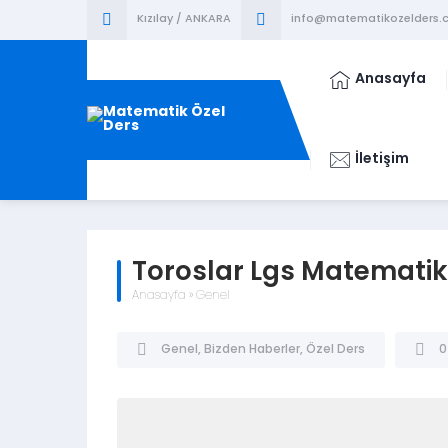
Kızılay / ANKARA
info@matematikozelders.c
Anasayfa
İletişim
Toroslar Lgs Matematik
Anasayfa
»
Genel
Genel
,
Bizden Haberler
,
Özel Ders
0