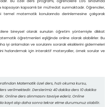
dır. Bu özel ders programı, öğrencilere LGS sınavında
nı kapsayan kapsamlı bir müfredat sunmaktadır. Öğrenciler,
ibi temel matematik konularında derinlemesine çalışarak
ilere bireysel olarak sunulan öğretim yöntemiyle dikkat
tematik öğretmenleri eşliğinde online olarak alabilirler. Bu
a iyi anlamaları ve sorularını sorarak eksiklerini gidermeleri
ni hızlandırmak için interaktif materyaller, örnek sorular ve
rafından Matematik özel ders, hızlı okuma kursu,
ers verilmektedir. Derslerimiz 40 dakika ders 10 dakika
r. Online ders alınmasını tavsiye ederiz. Online
da kayıt alıp daha sonra tekrar etme durumunuz olabilir.