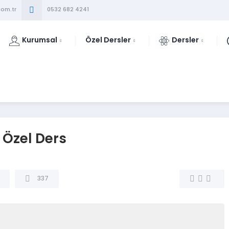
om.tr
0532 682 4241
Kurumsal
Özel Dersler
Dersler
 Özel Ders
337