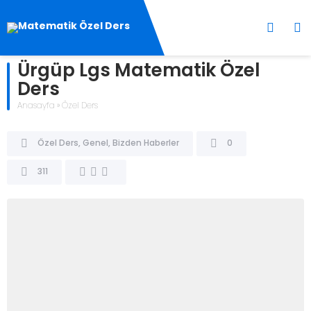
Ürgüp Lgs Matematik Özel
Ders
Anasayfa
»
Özel Ders
Özel Ders
,
Genel
,
Bizden Haberler
0
311