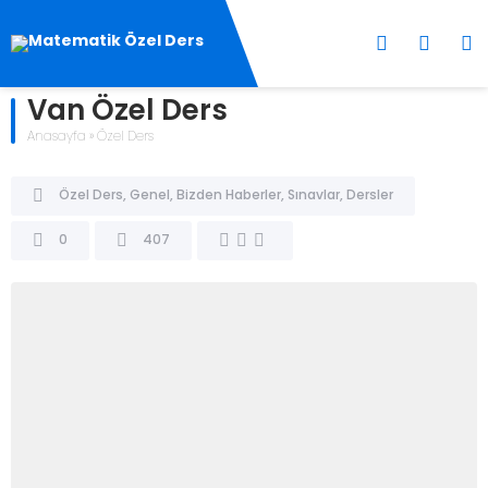
Van Özel Ders
Anasayfa
»
Özel Ders
Özel Ders
,
Genel
,
Bizden Haberler
,
Sınavlar
,
Dersler
0
407