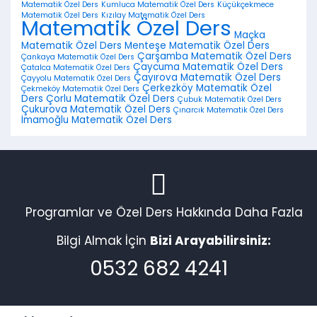
Matematik Özel Ders
Kumluca Matematik Özel Ders
Küçükçekmece
Matematik Özel Ders
Kızılay Matematik Özel Ders
Matematik Özel Ders
Maçka
Matematik Özel Ders
Menteşe Matematik Özel Ders
Çarşamba Matematik Özel Ders
Çankaya Matematik Özel Ders
Çaycuma Matematik Özel Ders
Çatalca Matematik Özel Ders
Çayırova Matematik Özel Ders
Çayyolu Matematik Özel Ders
Çerkezköy Matematik Özel
Çekmeköy Matematik Özel Ders
Ders
Çorlu Matematik Özel Ders
Çubuk Matematik Özel Ders
Çukurova Matematik Özel Ders
Çınarcık Matematik Özel Ders
İmamoğlu Matematik Özel Ders
Programlar ve Özel Ders Hakkında Daha Fazla
Bilgi Almak İçin
Bizi Arayabilirsiniz:
0532 682 4241